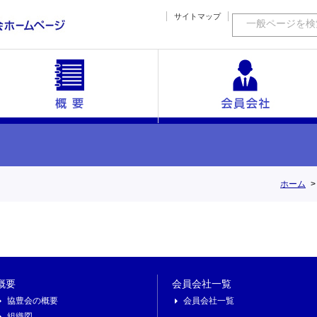
サイトマップ
一般ページを検
ックス
協豊会の概要
海外短信
組織図
沿革
会員会社一覧
活動内容
幹事
ホーム
概要
会員会社一覧
協豊会の概要
会員会社一覧
組織図