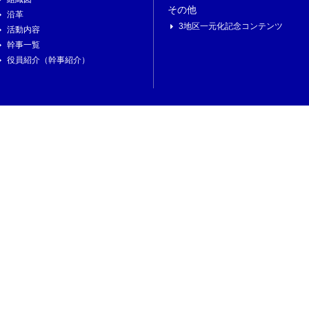
その他
沿革
3地区一元化記念コンテンツ
活動内容
幹事一覧
役員紹介（幹事紹介）