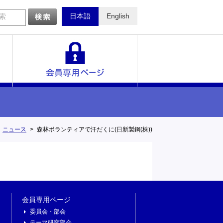
日本語
English
索
一覧
ニュース
森林ボランティアで汗だくに(日新製鋼(株))
会員専用ページ
委員会・部会
テーマ研究部会