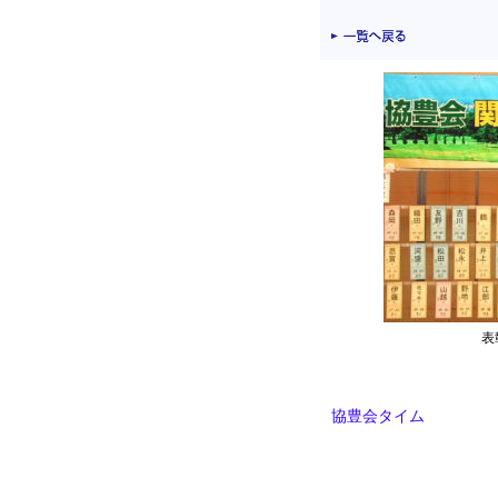
表
協豊会タイム