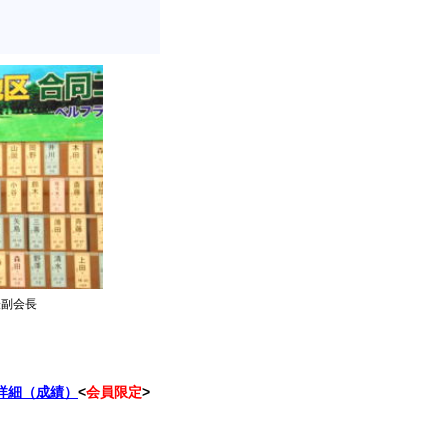
表副会長
詳細（成績）
<
会員限定
>