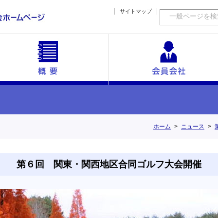
サイトマップ
一般ページを検
ックス
協豊会の概要
海外短信
組織図
沿革
会員会社一覧
活動内容
幹事
ホーム
ニュース
第６回 関東・関西地区合同ゴルフ大会開催